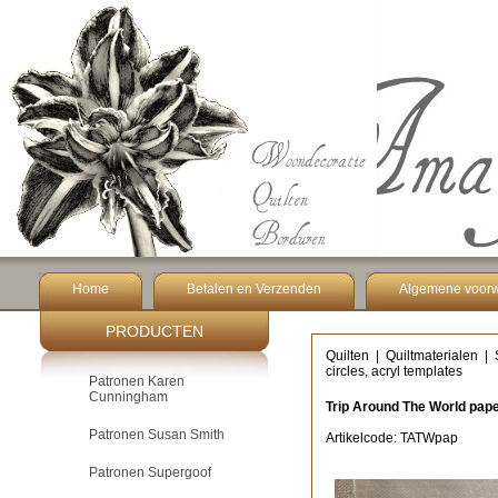
Home
Betalen en Verzenden
Algemene voor
PRODUCTEN
Quilten
|
Quiltmaterialen
|
circles, acryl templates
Patronen Karen
Cunningham
Trip Around The World pape
Patronen Susan Smith
Artikelcode: TATWpap
Patronen Supergoof