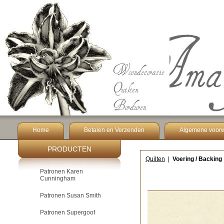
Home
Betalen en Verzenden
Algemene voor
PRODUCTEN
Quilten
|
Voering / Backing
Patronen Karen
Cunningham
Patronen Susan Smith
Patronen Supergoof