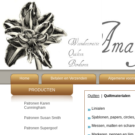
Home
Betalen en Verzenden
Algemene voor
PRODUCTEN
Quilten
|
Quiltmaterialen
Patronen Karen
Cunningham
Linialen
Sjablonen, papers, circles,
Patronen Susan Smith
Messen, matten en schare
Patronen Supergoof
Markeren, pennen en lijm