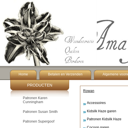
Home
Betalen en Verzenden
Algemene voor
PRODUCTEN
Rowan
Patronen Karen
Cunningham
Accessoires
Kidsilk Haze garen
Patronen Susan Smith
Patronen Kidsilk Haze
Patronen Supergoof
Cocoon garen