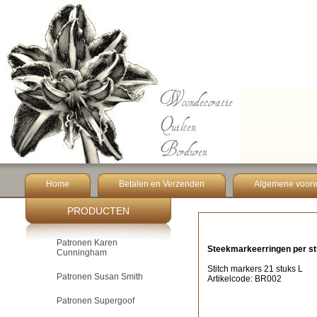
Home
Betalen en Verzenden
Algemene voor
PRODUCTEN
Patronen Karen
Steekmarkeerringen per s
Cunningham
Stitch markers 21 stuks L
Patronen Susan Smith
Artikelcode: BR002
Patronen Supergoof