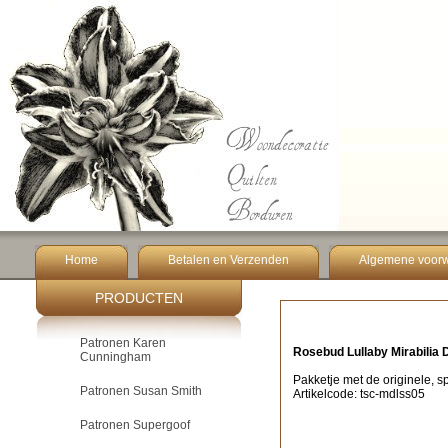
Home
Betalen en Verzenden
Algemene voor
PRODUCTEN
Patronen Karen
Rosebud Lullaby Mirabilia 
Cunningham
Pakketje met de originele, sp
Patronen Susan Smith
Artikelcode: tsc-mdlss05
Patronen Supergoof