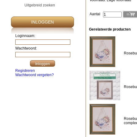
Voorraad: Lage voorraad
Uitgebreid zoeken
Aantal
INLOGGEN
Gerelateerde producten
Loginnaam:
Wachtwoord:
Rosebud
Registreren
Wachtwoord vergeten?
Rosebud
Rosebud
complee