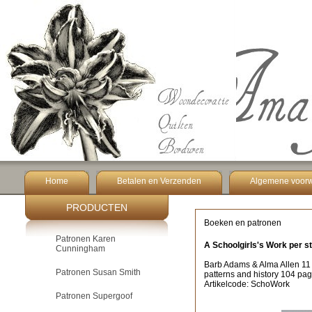
Home
Betalen en Verzenden
Algemene voor
PRODUCTEN
Boeken en patronen
Patronen Karen
A Schoolgirls's Work per s
Cunningham
Barb Adams & Alma Allen 11 
Patronen Susan Smith
patterns and history 104 pag
Artikelcode: SchoWork
Patronen Supergoof