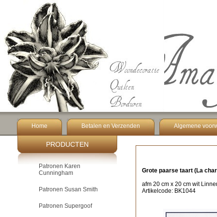
Home
Betalen en Verzenden
Algemene voor
PRODUCTEN
Patronen Karen
Grote paarse taart (La charl
Cunningham
afm 20 cm x 20 cm wit Linne
Patronen Susan Smith
Artikelcode: BK1044
Patronen Supergoof