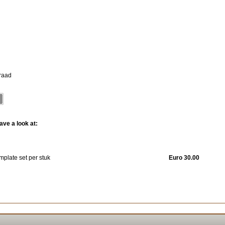
rraad
ve a look at:
mplate set per stuk
Euro 30.00