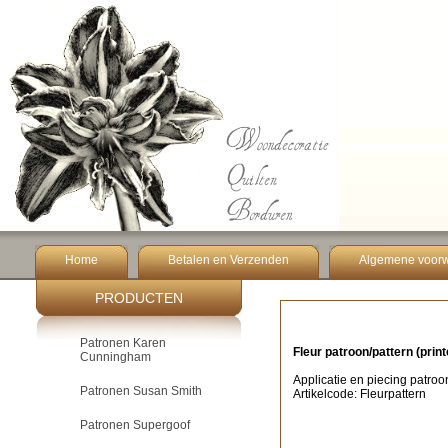
Home
Betalen en Verzenden
Algemene voor
PRODUCTEN
Patronen Karen
Fleur patroon/pattern (print
Cunningham
Applicatie en piecing patroo
Patronen Susan Smith
Artikelcode: Fleurpattern
Patronen Supergoof