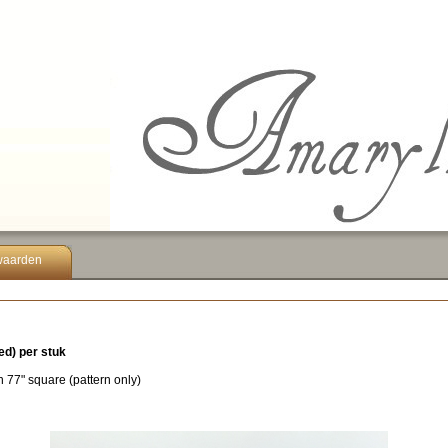
waarden
ed) per stuk
n 77" square (pattern only)