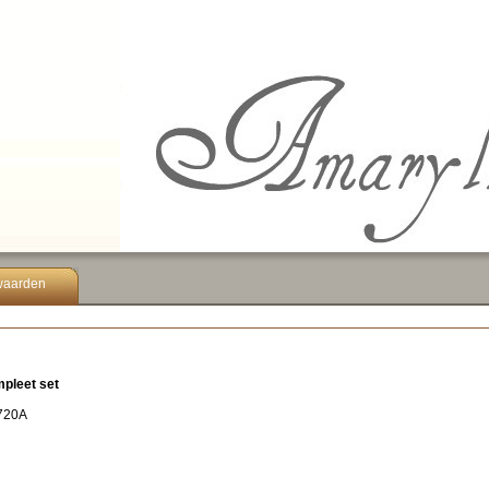
waarden
pleet set
4720A