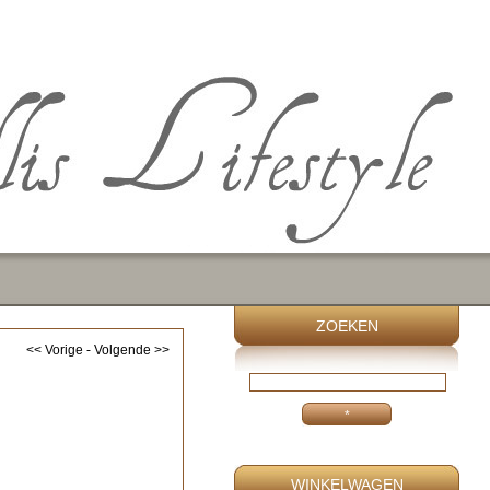
ZOEKEN
<< Vorige
-
Volgende >>
WINKELWAGEN