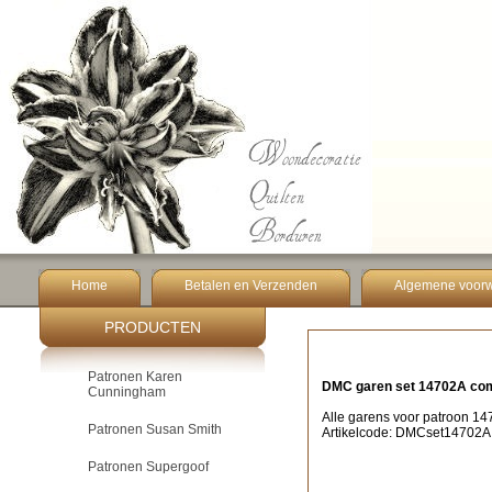
Home
Betalen en Verzenden
Algemene voor
PRODUCTEN
Patronen Karen
DMC garen set 14702A com
Cunningham
Alle garens voor patroon 1
Patronen Susan Smith
Artikelcode: DMCset14702A
Patronen Supergoof