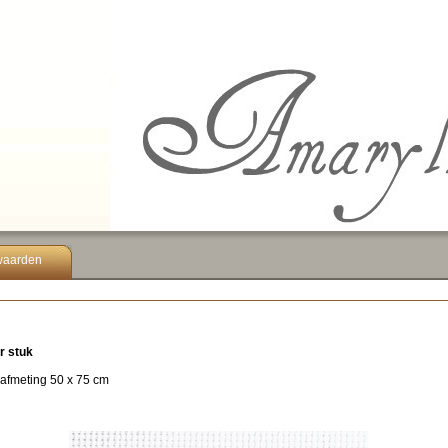
waarden
r stuk
 afmeting 50 x 75 cm