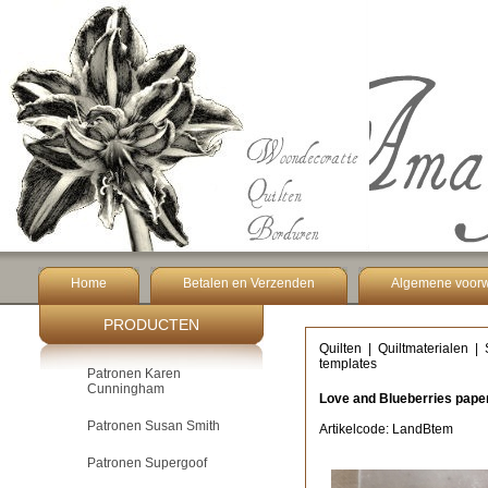
Home
Betalen en Verzenden
Algemene voor
PRODUCTEN
Quilten
|
Quiltmaterialen
|
templates
Patronen Karen
Cunningham
Love and Blueberries pape
Patronen Susan Smith
Artikelcode: LandBtem
Patronen Supergoof